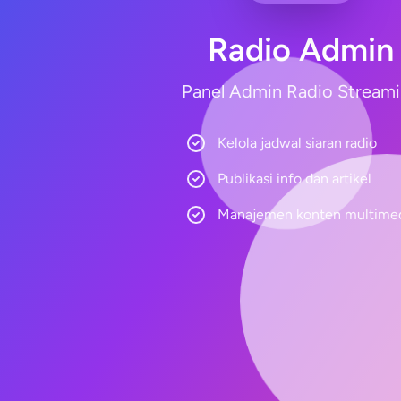
Radio Admin
Panel Admin Radio Stream
Kelola jadwal siaran radio
Publikasi info dan artikel
Manajemen konten multime