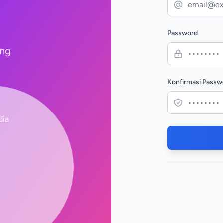
Password
ing
Konfirmasi Passw
dia