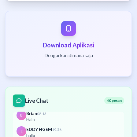
senin, 06 April 2026
Budi Suwono
06.31
B
selamat siang claudia botobudur 09, selamat
bergabung
Budi Suwono
10.28
B
Syaloms
Download Aplikasi
Budi Suwono
10.29
B
Dengarkan dimana saja
Rabu, 08 April 2016...sampai jumpa di aula cpm
Budi Suwono
10.29
B
worship night
Brian
03.48
B
Pagi
Admin Radio
04.01
A
Live Chat
40 pesan
syalom selamat hari minggu
Brian
08.13
B
Halo
EDDY HGEM
19.56
E
hallo