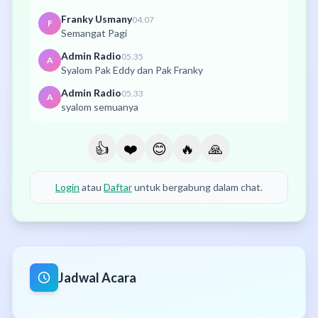
Franky Usmany
04.07
F
Semangat Pagi
Admin Radio
05.35
A
Syalom Pak Eddy dan Pak Franky
Admin Radio
05.33
A
syalom semuanya
👍
❤️
😊
🔥
🙏
Login
atau
Daftar
untuk bergabung dalam chat.
Jadwal Acara